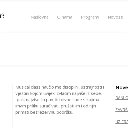
Naslovna
O nama
Programi
Novosti
Musical class naučio me disciplini, ustrajnosti i
Nove
vještini kojom uvijek izvlačim najviše iz sebe.
DANI 
Ipak, najviše ću pamtiti divne ljude s kojima
imam priliku surađivati, pružati im i od njih
ZAVRŠ
primati bezrezervnu podršku.
UZ FR