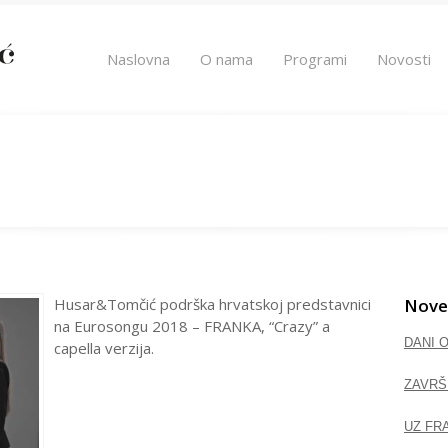
Naslovna
O nama
Programi
Novosti
Husar&Tomčić podrška hrvatskoj predstavnici
Nove
na Eurosongu 2018 – FRANKA, “Crazy” a
DANI 
capella verzija.
ZAVRŠ
UZ FR