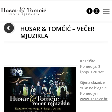
HUSAR & TOMČIĆ – VEČER
MJUZIKLA
Kazalište
Komedija, 8.
lipnja u 20 sati.
Cijena ulaznice
50kn na blagajni
Komedije i
www.ulaznice.hr