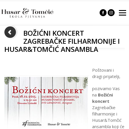
BOŽIĆNI KONCERT
ZAGREBAČKE FILHARMONIJE I
HUSAR&TOMČIĆ ANSAMBLA
Poštovani i
dragi prijatelji,
pozivamo Vas
na
Božićni
koncert
Zagrebačke
filharmonije i
Husar&Tomčić
ansambla koji će