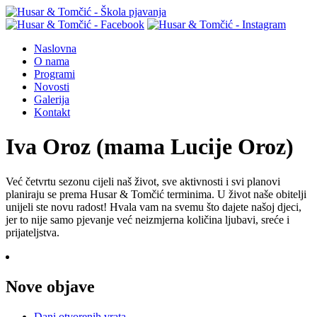
Naslovna
O nama
Programi
Novosti
Galerija
Kontakt
Iva Oroz (mama Lucije Oroz)
Već četvrtu sezonu cijeli naš život, sve aktivnosti i svi planovi
planiraju se prema Husar & Tomčić terminima. U život naše obitelji
unijeli ste novu radost! Hvala vam na svemu što dajete našoj djeci,
jer to nije samo pjevanje već neizmjerna količina ljubavi, sreće i
prijateljstva.
Nove objave
Dani otvorenih vrata