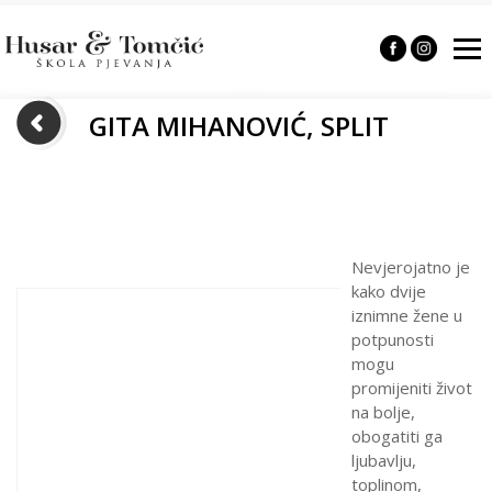
GITA MIHANOVIĆ, SPLIT
Nevjerojatno je
kako dvije
iznimne žene u
potpunosti
mogu
promijeniti život
na bolje,
obogatiti ga
ljubavlju,
toplinom,