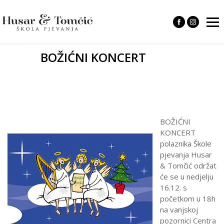
BOŽIĆNI KONCERT
BOŽIĆNI
KONCERT
polaznika Škole
pjevanja Husar
& Tomčić održat
će se u nedjelju
16.12. s
početkom u 18h
na vanjskoj
pozornici Centra